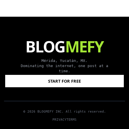
BLOG
MEFY
Mérida, Yucatán, MX.
Dominating the internet, one post at a
time.
START FOR FREE
©
2026
BLOGMEFY INC.
All rights reserved.
PRIVACY
TERMS