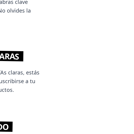
abras clave
No olvides la
LARAS
As claras, estás
scribirse a tu
uctos.
DO