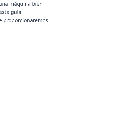
r una máquina bien
esta guía,
 te proporcionaremos