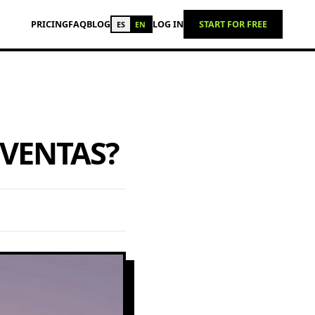
PRICING
FAQ
BLOG
LOG IN
START FOR FREE
ES
EN
 VENTAS?