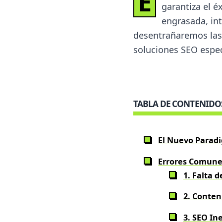
E
garantiza el é
engrasada, int
desentrañaremos las 
soluciones SEO espec
TABLA DE CONTENIDO
El Nuevo Paradi
Errores Comune
1. Falta d
2. Conten
3. SEO In